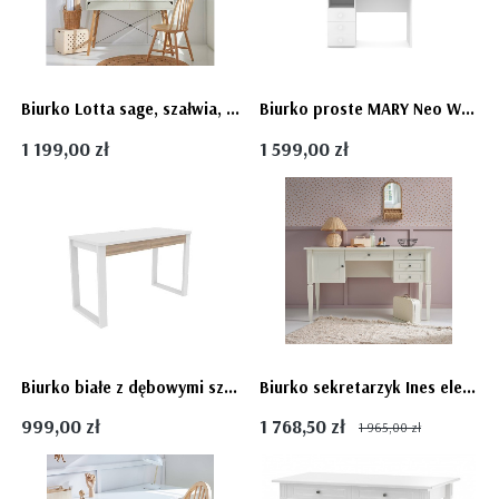
Biurko Lotta sage, szałwia, sucha zieleń - Bellamy
Biurko proste MARY Neo White z nadstawką - białe biureczko dla dziewczynki
1 199,00 zł
1 599,00 zł
Biurko białe z dębowymi szufladami GIOELE - dostępne od ręki
Biurko sekretarzyk Ines elegant White - Bellamy
999,00 zł
1 768,50 zł
1 965,00 zł