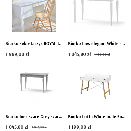
Biurko sekretarzyk ROYAL timeless white białe - Bellamy
Biurko Ines elegant White - Bellamy
1 969,00 zł
1 045,80 zł
1 162,00 zł
Biurko Ines szare Grey szare - Bellamy
Biurko Lotta White białe Snow - Bellamy
1 045,80 zł
1 199,00 zł
1 162,00 zł