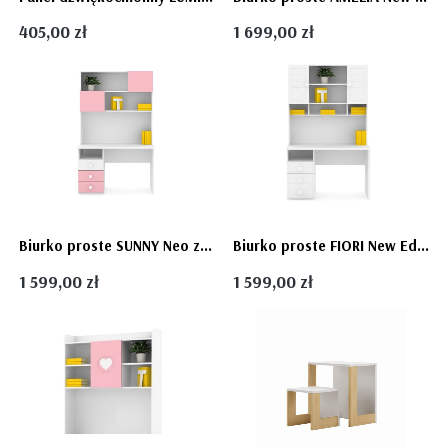
405,00 zł
1 699,00 zł
Biurko proste SUNNY Neo z nadstawką - fronty połysk róż i biel dla dziewczynki
Biurko proste FIORI New Edition z nadstawką - solidne dziecięce białe biurko -fronty laminowane
1 599,00 zł
1 599,00 zł