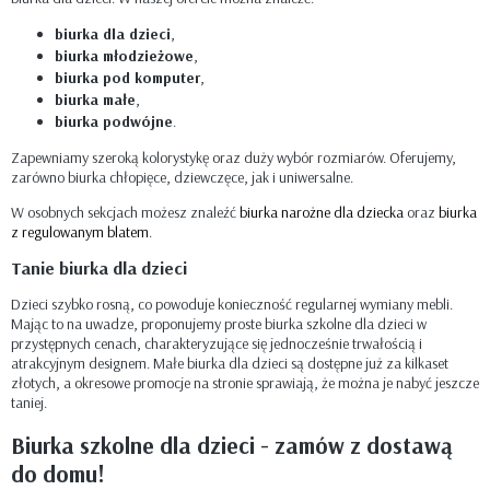
biurka dla dzieci
,
biurka młodzieżowe
,
biurka pod komputer
,
biurka małe
,
biurka podwójne
.
Zapewniamy szeroką kolorystykę oraz duży wybór rozmiarów. Oferujemy,
zarówno biurka chłopięce, dziewczęce, jak i uniwersalne.
W osobnych sekcjach możesz znaleźć
biurka narożne dla dziecka
oraz
biurka
z regulowanym blatem
.
Tanie biurka dla dzieci
Dzieci szybko rosną, co powoduje konieczność regularnej wymiany mebli.
Mając to na uwadze, proponujemy proste biurka szkolne dla dzieci w
przystępnych cenach, charakteryzujące się jednocześnie trwałością i
atrakcyjnym designem. Małe biurka dla dzieci są dostępne już za kilkaset
złotych, a okresowe promocje na stronie sprawiają, że można je nabyć jeszcze
taniej.
Biurka szkolne dla dzieci - zamów z dostawą
do domu!