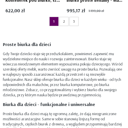
Kontenerek pod biurko, szafeczka na kółeczkach, So sixty
Biurko proste Bellamy - Marylou
622,00 zł
995,17 zł
1 199,00 zł
1
2
3
Proste biurka dla dzieci
Gdy Twoje dziecko staje się przedszkolakiem, powinieneś zapewnić mu
wydzielone miejsce do nauki i rozwoju zainteresowań. Biurko staje się
wówczas nieodzownym elementem wyposażenia pokoju dziecięcego. Wśród
szerokiej oferty mebli, warto zwrócić uwagę na proste biurka. Pozwalają one
w najlepszy sposób zaaranżować każdą przestrzeń i są niezwykle
funkcjonalne. Nasz sklep oferuje biurka dla dzieci w każdym wieku - od tych
odpowiednich dla maluchów, przez biurka komputerowe, po biurka
młodzieżowe. Zobacz, co przygotowaliśmy i wybierz biurko dla swojego
dziecka, przy którym nauka będzie prawdziwą przyjemnością.
Biurka dla dzieci - funkcjonalne i uniwersalne
Proste biurka dla dzieci mają tę ogromną zaletę, że dają nieograniczone
możliwości aranżacyjne. Same w sobie stanowią lżejszą formę od
tradycyjnych, ciężkich biurek z drewna, a wyglądem przypominają bardziej