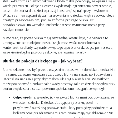
stół. Lekka forma i nieskomplikowana bryła mebla powodują, że wpasują się w
każdą przestrzeń. Pokoje dziecięce zwykle mają ograniczoną powierzchnię,
toteż małe biurka dla dzieci o prostej konstrukcji są najlepszym wyborem.
Wraz ze zmieniającymi się zainteresowaniami dziecka, wnętrze pokoju ulega
częstym przeobrażeniom, ponieważ forma prostego biurka jest
ponadczasowa i uniwersalna, nie będzie trzeba wymieniać mebla przy
każdym remoncie.
Mimo tego, że proste biurka mają oszczędną konstrukcję, nie oznacza to
zmniejszenia ich funkcjonalności. Dzięki możliwości uzupełnienia o
kontenerek, szuflady czy nadstawkę, tego typu biurka dziecięce pomieszczą
wszelkie niezbędne przybory szkolne, ale również i skarby.
Biurka do pokoju dziecięcego - jak wybrać?
Biurko szkolne musi być przede wszystkim dopasowane do wieku dziecka. Nie
ma sensu, zarówno kupowanie za dużego biurka na zapas, jak i pozwalanie
latorośli na siedzenie przy zbyt małym lub zbyt niskim blacie. Wszystko to
może powodować nieodwracalne wady postawy. Jako że dziecko spędza przy
biurku zwykle sporo czasu, powinno spełniać ono następujące wymogi:
Odpowiednia wysokość
- wysokość biurka musi być powiązana ze
wzrostem dziecka. Dziecko, siadając przy biurku, powinno
przyjmować określoną postawę ciała - kąty pomiędzy podudziami a
łydkami oraz przedramionami i ramionami mają być zbliżone do 90