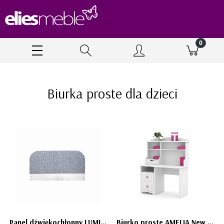
Biurka proste dla dzieci
Panel dźwiękochłonny LUMI do biurka dla dziecka - Bellamy styl loftowy
Biurko proste AMELIA New Edition z nadstawką - białe biureczko dla dziewczynki