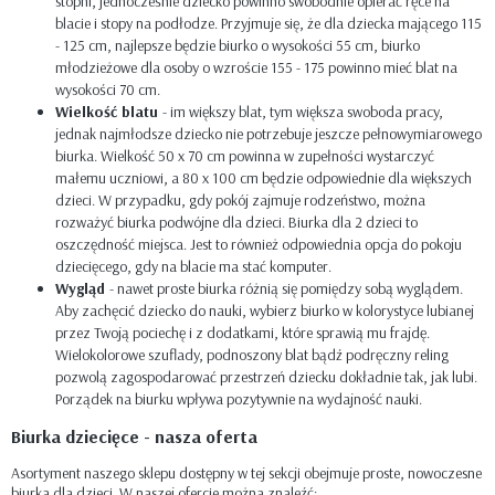
stopni, jednocześnie dziecko powinno swobodnie opierać ręce na
blacie i stopy na podłodze. Przyjmuje się, że dla dziecka mającego 115
- 125 cm, najlepsze będzie biurko o wysokości 55 cm, biurko
młodzieżowe dla osoby o wzroście 155 - 175 powinno mieć blat na
wysokości 70 cm.
Wielkość blatu
- im większy blat, tym większa swoboda pracy,
jednak najmłodsze dziecko nie potrzebuje jeszcze pełnowymiarowego
biurka. Wielkość 50 x 70 cm powinna w zupełności wystarczyć
małemu uczniowi, a 80 x 100 cm będzie odpowiednie dla większych
dzieci. W przypadku, gdy pokój zajmuje rodzeństwo, można
rozważyć biurka podwójne dla dzieci. Biurka dla 2 dzieci to
oszczędność miejsca. Jest to również odpowiednia opcja do pokoju
dziecięcego, gdy na blacie ma stać komputer.
Wygląd
- nawet proste biurka różnią się pomiędzy sobą wyglądem.
Aby zachęcić dziecko do nauki, wybierz biurko w kolorystyce lubianej
przez Twoją pociechę i z dodatkami, które sprawią mu frajdę.
Wielokolorowe szuflady, podnoszony blat bądź podręczny reling
pozwolą zagospodarować przestrzeń dziecku dokładnie tak, jak lubi.
Porządek na biurku wpływa pozytywnie na wydajność nauki.
Biurka dziecięce - nasza oferta
Asortyment naszego sklepu dostępny w tej sekcji obejmuje proste, nowoczesne
biurka dla dzieci. W naszej ofercie można znaleźć: