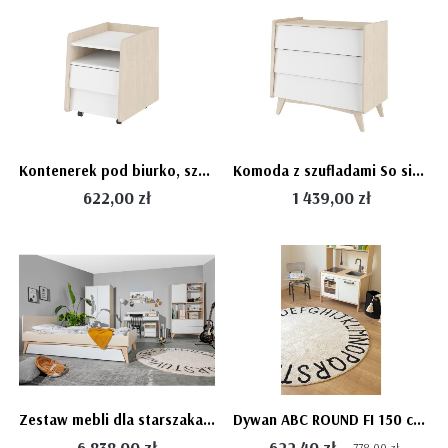
Kontenerek pod biurko, szafeczka na kółeczkach, So sixty
Komoda z szufladami So sixty, dla dziecka biała komoda w stylu retro
622,00 zł
1 439,00 zł
Zestaw mebli dla starszaka So SIXTY - łóżko 90x200, biurko z regulacją wysokosci blatu, regał, szafa
Dywan ABC ROUND FI 150 cm NATURAL
6 838,00 zł
622,40 zł
778,00 zł