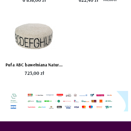
Pufa ABC bawełniana Natural Black literki ABECADŁO alfabet 70 cm
723,00 zł