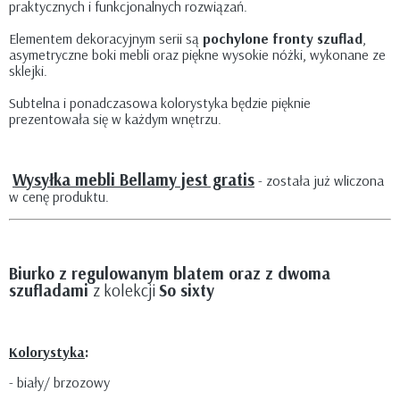
praktycznych i funkcjonalnych rozwiązań.
Elementem dekoracyjnym serii są
pochylone fronty szuflad
,
asymetryczne boki mebli oraz piękne wysokie nóżki, wykonane ze
sklejki.
Subtelna i ponadczasowa kolorystyka będzie pięknie
prezentowała się w każdym wnętrzu.
Wysyłka mebli Bellamy jest gratis
- została już wliczona
w cenę produktu.
Biurko z regulowanym blatem oraz z dwoma
szufladami
z kolekcji
So sixty
Kolorystyka
:
- biały/ brzozowy