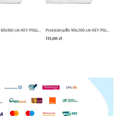
BLUE
Kolekcja Toteme Cube
Kolekcja Toteme Botanic
Kolekcja Manhattan
Kolekcja Amsterdam
Kolekcja Gwiezdny Pył
Prześcieradło 80x160 cm HEY PIGGY - Bellamy
Prześcieradło 90x200 cm HEY PIGGY - Bellamy
115,00 zł