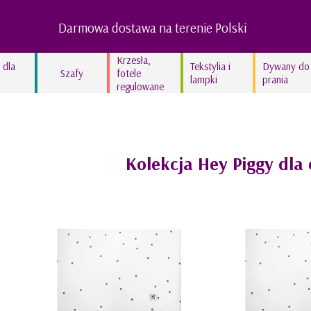
Darmowa dostawa na terenie Polski
Krzesła,
 dla
Tekstylia i
Dywany do
Szafy
fotele
lampki
prania
regulowane
Lampy dziecięce
Kocyki bawełniane
Kolekcja In the woods
Kolekcja Hey Piggy dla 
Kolekcja Swan’derful
Kolekcja Hippo
Kolekcja Leopardus
Kolekcja Fairyland
Kolekcja lniana STONE
GRAY
Kolekcja lniana TRUE