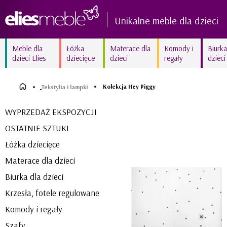
Unikalne meble dla dzieci
Meble dla
Łóżka
Materace dla
Komody i
Biurka
dzieci Elies
dziecięce
dzieci
regały
dzieci
Kolekcja AMELIA biała
Kolekcja FIORI New białe
delikatność
Kolekcja Hey Piggy
frezowane
Tekstylia i lampki
Kolekcja MARY White
Kolekcja SUNNY
WYPRZEDAŻ EKSPOZYCJI
kraina lodu
błyszczący róż
OSTATNIE SZTUKI
Kolekcja ZURIGO
Kolekcja BETSY unikalna
wyjątkowy amarant
fuksja
Łóżka dziecięce
Materace dla dzieci
Biurka dla dzieci
Krzesła, fotele regulowane
Komody i regały
Szafy