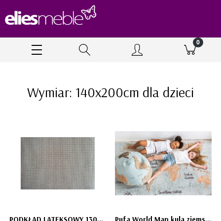
Wymiar: 140x200cm dla dzieci
PODKŁAD LATEKSOWY 130x190 cm
Pufa World Map kula ziemska MAPA świata 50 cm