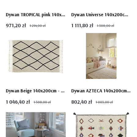
Dywan TROPICAL pink 140x200cm - BOTANIC PLANTS
Dywan Universe 140x200cm - GALAXY KOSMOS RAKIETA
971,20 zł
1 111,80 zł
1 214,00 zł
1 308,00 zł
Dywan Beige 140x200cm - BLACK&WHITE - Bereber
Dywan AZTECA 140x200cm - Vintage NUDE
1 046,40 zł
802,40 zł
1 308,00 zł
1 003,00 zł