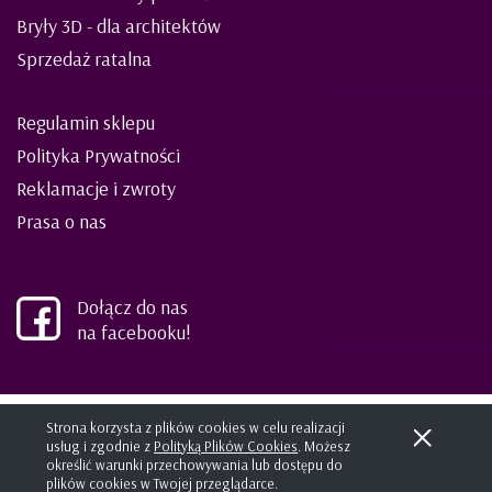
Bryły 3D - dla architektów
Sprzedaż ratalna
Regulamin sklepu
Polityka Prywatności
Reklamacje i zwroty
Prasa o nas
Dołącz do nas
na facebooku!
©2021 ELIES meble dla dzieci i młodzieży
Strona korzysta z plików cookies w celu realizacji
usług i zgodnie z
Polityką Plików Cookies
. Możesz
Projekt i wykonanie:
kreatormarki.pl
Sklep internetowy SHOPLO
określić warunki przechowywania lub dostępu do
plików cookies w Twojej przeglądarce.