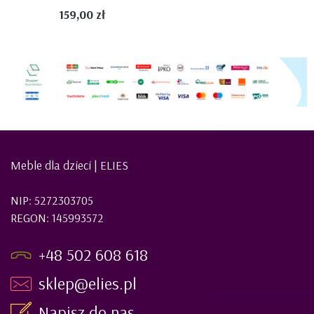
159,00 zł
Meble dla dzieci | ELIES
NIP: 5272303705
REGON: 145993572
+48 502 608 618
sklep@elies.pl
Napisz do nas