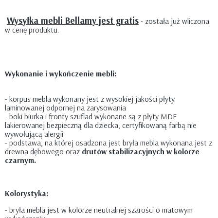
Wysyłka mebli Bellamy jest gratis
- została już wliczona
w cenę produktu.
Wykonanie i wykończenie mebli:
- korpus mebla wykonany jest z wysokiej jakości płyty
laminowanej odpornej na zarysowania
- boki biurka i fronty szuflad wykonane są z płyty MDF
lakierowanej bezpieczną dla dziecka, certyfikowaną farbą nie
wywołującą alergii
- podstawa, na której osadzona jest bryła mebla wykonana jest z
drewna dębowego oraz
drutów stabilizacyjnych w kolorze
czarnym.
Kolorystyka:
- bryła mebla jest w kolorze neutralnej szarości o matowym