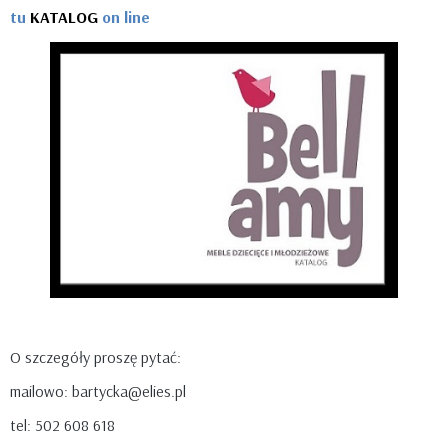
tu
KATALOG
on line
O szczegóły proszę pytać:
mailowo: bartycka@elies.pl
tel: 502 608 618