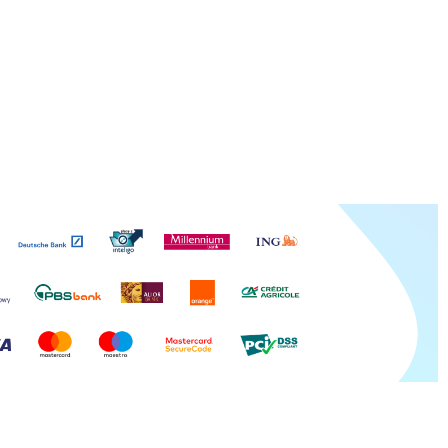
BLUE
Kolekcja Toteme Cube
Kolekcja Toteme Botanic
Kolekcja Manhattan
Kolekcja Amsterdam
Kolekcja Gwiezdny Pył