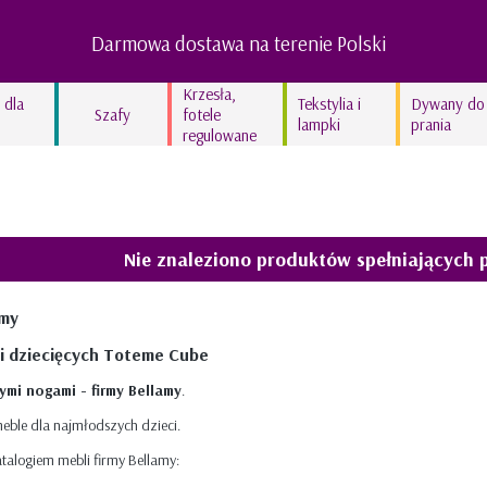
Darmowa dostawa na terenie Polski
Krzesła,
 dla
Tekstylia i
Dywany do
Szafy
fotele
lampki
prania
regulowane
Lampy dziecięce
Kocyki bawełniane
Kolekcja In the woods
Nie znaleziono produktów spełniających 
Kolekcja Swan’derful
Kolekcja Hippo
amy
Kolekcja Leopardus
li dziecięcych Toteme Cube
Kolekcja Fairyland
ymi nogami - firmy Bellamy
.
Kolekcja lniana STONE
meble dla najmłodszych dzieci.
GRAY
talogiem mebli firmy Bellamy:
Kolekcja lniana TRUE