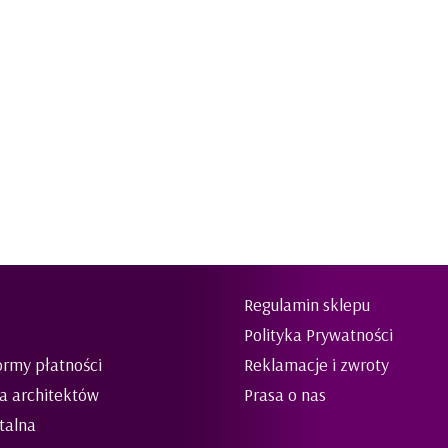
Regulamin sklepu
Polityka Prywatności
ormy płatności
Reklamacje i zwroty
la architektów
Prasa o nas
talna