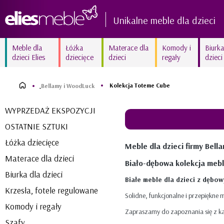
Unikalne meble dla dzieci
Meble dla
Łóżka
Materace dla
Komody i
Biurka
dzieci Elies
dziecięce
dzieci
regały
dzieci
Kolekcja AMELIA biała
Kolekcja FIORI New białe
delikatność
Kolekcja Toteme Cube
frezowane
Bellamy i WoodLuck
Kolekcja MARY White
Kolekcja SUNNY
WYPRZEDAŻ EKSPOZYCJI
kraina lodu
błyszczący róż
OSTATNIE SZTUKI
Kolekcja ZURIGO
Kolekcja BETSY unikalna
wyjątkowy amarant
fuksja
Łóżka dziecięce
Meble dla dzieci firmy Bell
Materace dla dzieci
Biało-dębowa kolekcja meb
Biurka dla dzieci
Białe meble dla dzieci z dębow
Krzesła, fotele regulowane
Solidne, funkcjonalne i przepiękne 
Komody i regały
Zapraszamy do zapoznania się z ka
Szafy