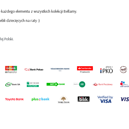
STRIPES
każdego elementu z wszystkich kolekcji Bellamy.
i dziecięcych na raty :)
j Polski.