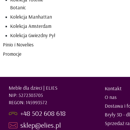
Botanic
Kolekcja Manhattan
Kolekcja Amsterdam
Kolekcja Gwiezdny Pył
Pinio i Novelies
Promocje
Meble dla dzieci | ELIES
Kontakt
NIP: 5272303705
O nas
REGON: 145993572
Dostawa i f
+48 502 608 618
Bryły 3D - d
Sprzedaż ra
sklep@elies.pl