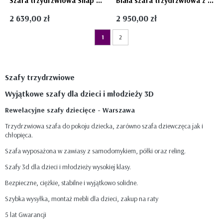
Szafa trzydrzwiowa Snap młodzieżowa ciemnoszara plus drewno firmy Pinio
Biała szafa trzydrzwiowa z szufladami Bianka Novelies
2 639,00 zł
2 950,00 zł
1
2
Szafy trzydrzwiowe
Wyjątkowe szafy dla dzieci i młodzieży 3D
Rewelacyjne szafy dziecięce - Warszawa
Trzydrzwiowa szafa do pokoju dziecka, zarówno szafa dziewczęca jak i
chłopięca.
Szafa wyposażona w zawiasy z samodomykiem, półki oraz reling.
Szafy 3d dla dzieci i młodzieży wysokiej klasy.
Bezpieczne, ciężkie, stabilne i wyjątkowo solidne.
Szybka wysyłka, montaż mebli dla dzieci, zakup na raty
5 lat Gwarancji