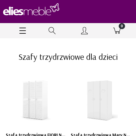
Szafy trzydrzwiowe dla dzieci
Szafa trzydrzwiowa FIORI New Edition - biała fronty laminowane
Szafa trzydrzwiowa Mary Neo White - biała pojemna szafa 120 dla dziewczynki