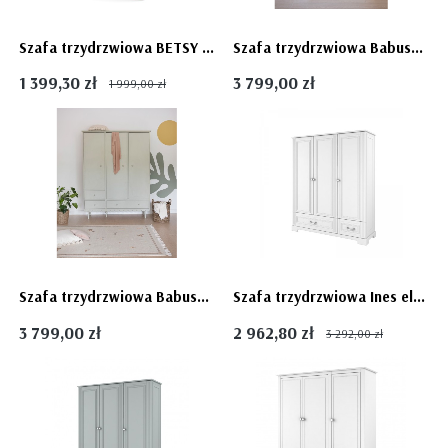
Szafa trzydrzwiowa BETSY z szufladami różowa dziewczęca jesion
Szafa trzydrzwiowa Babushka, złamana biel (White) biała do pokoju dziecięcego - dostawa gratis
1 399,30 zł
3 799,00 zł
1 999,00 zł
Szafa trzydrzwiowa Babushka, oliwkowa (Olive) dla dziecka Babuszka - dostawa gratis
Szafa trzydrzwiowa Ines elegant White - Bellamy
3 799,00 zł
2 962,80 zł
3 292,00 zł