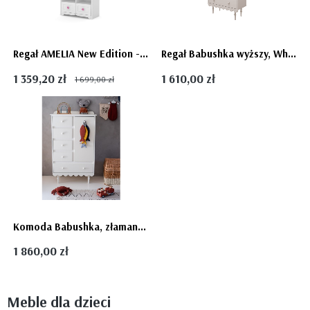
Regał AMELIA New Edition - biały regał dla dziewczynki
Regał Babushka wyższy, White (biały) w stylu retro dla dziecka Babuszka - dostawa gratis
1 359,20 zł
1 610,00 zł
1 699,00 zł
Komoda Babushka, złamana biel (White) biała dziecięca Babuszka - dostawa gratis
1 860,00 zł
Meble dla dzieci