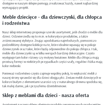
dostępne w naszym sklepie pomogą zrealizować każdy, nawet najbardziej
wymagający projekt.
Meble dziecięce - dla dziewczynki, dla chłopca
i rodzeństwa
Nasz sklep internetowy proponuje szeroki asortyment, jeśli chodzi o meble dla
dzieci. Odzwierciedla się to m.in. w kolorystyce produktów, a także
zróżnicowanej stylistyce. Znając upodobania najmłodszych, pomocniczo
podzieliliśmy dostępne kolekcje na te, które idealnie wpasują się w pokoje
dziewczynek oraz takie, które będą odpowiednie do pokoju chłopca. I tak,
meble dla dziewczynki są w kilku wersjach bardziej dekoracyjne. Często
występuje tam kolor różowy czy motywy kwiatowe. Meble dla chłopca mają
prostszą formę i w niektórych przypadkach części szafy, regałów i łóżka mają
kolor niebieski.
Ponieważ rodzeństwo często zajmuje wspólny pokój, to większość mebli z
naszej strony sprawdzi się dla dzieci obojga płci. Zestaw mebli dziecięcych w
kolorze białym z elementami szarości czy z naturalnego drewna spodoba się,
tak małej damie, jak i przyszłemu dżentelmenowi.
Sklep z meblami dla dzieci - nasza oferta
Asortyment naszego sklepu obejmuje produkty renomowanych producentów,