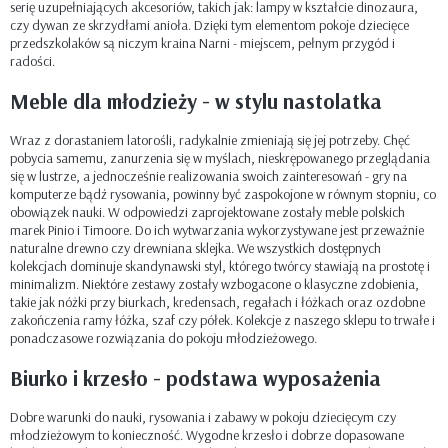
serię uzupełniających akcesoriów, takich jak: lampy w kształcie dinozaura,
czy dywan ze skrzydłami anioła. Dzięki tym elementom pokoje dziecięce
przedszkolaków są niczym kraina Narni - miejscem, pełnym przygód i
radości.
Meble dla młodzieży - w stylu nastolatka
Wraz z dorastaniem latorośli, radykalnie zmieniają się jej potrzeby. Chęć
pobycia samemu, zanurzenia się w myślach, nieskrępowanego przeglądania
się w lustrze, a jednocześnie realizowania swoich zainteresowań - gry na
komputerze bądź rysowania, powinny być zaspokojone w równym stopniu, co
obowiązek nauki. W odpowiedzi zaprojektowane zostały meble polskich
marek Pinio i Timoore. Do ich wytwarzania wykorzystywane jest przeważnie
naturalne drewno czy drewniana sklejka. We wszystkich dostępnych
kolekcjach dominuje skandynawski styl, którego twórcy stawiają na prostotę i
minimalizm. Niektóre zestawy zostały wzbogacone o klasyczne zdobienia,
takie jak nóżki przy biurkach, kredensach, regałach i łóżkach oraz ozdobne
zakończenia ramy łóżka, szaf czy półek. Kolekcje z naszego sklepu to trwałe i
ponadczasowe rozwiązania do pokoju młodzieżowego.
Biurko i krzesło - podstawa wyposażenia
Dobre warunki do nauki, rysowania i zabawy w pokoju dziecięcym czy
młodzieżowym to konieczność. Wygodne krzesło i dobrze dopasowane