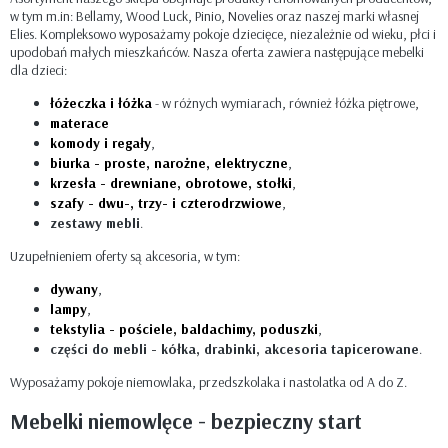
w tym m.in: Bellamy, Wood Luck, Pinio, Novelies oraz naszej marki własnej
Elies. Kompleksowo wyposażamy pokoje dziecięce, niezależnie od wieku, płci i
upodobań małych mieszkańców. Nasza oferta zawiera następujące mebelki
dla dzieci:
łóżeczka i łóżka
- w różnych wymiarach, również łóżka piętrowe,
materace
komody i regały
,
biurka - proste, narożne, elektryczne
,
krzesła - drewniane, obrotowe, stołki
,
szafy - dwu-, trzy- i czterodrzwiowe
,
zestawy mebli
.
Uzupełnieniem oferty są akcesoria, w tym:
dywany
,
lampy
,
tekstylia - pościele, baldachimy, poduszki
,
części do mebli - kółka, drabinki, akcesoria tapicerowane
.
Wyposażamy pokoje niemowlaka, przedszkolaka i nastolatka od A do Z.
Mebelki niemowlęce - bezpieczny start