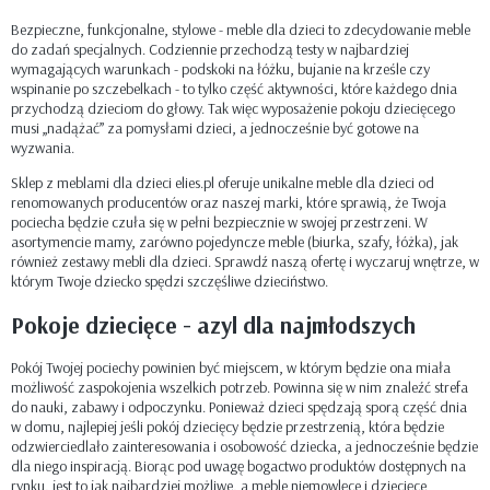
Bezpieczne, funkcjonalne, stylowe - meble dla dzieci to zdecydowanie meble
do zadań specjalnych. Codziennie przechodzą testy w najbardziej
wymagających warunkach - podskoki na łóżku, bujanie na krześle czy
wspinanie po szczebelkach - to tylko część aktywności, które każdego dnia
przychodzą dzieciom do głowy. Tak więc wyposażenie pokoju dziecięcego
musi „nadążać” za pomysłami dzieci, a jednocześnie być gotowe na
wyzwania.
Sklep z meblami dla dzieci elies.pl oferuje unikalne meble dla dzieci od
renomowanych producentów oraz naszej marki, które sprawią, że Twoja
pociecha będzie czuła się w pełni bezpiecznie w swojej przestrzeni. W
asortymencie mamy, zarówno pojedyncze meble (biurka, szafy, łóżka), jak
również zestawy mebli dla dzieci. Sprawdź naszą ofertę i wyczaruj wnętrze, w
którym Twoje dziecko spędzi szczęśliwe dzieciństwo.
Pokoje dziecięce - azyl dla najmłodszych
Pokój Twojej pociechy powinien być miejscem, w którym będzie ona miała
możliwość zaspokojenia wszelkich potrzeb. Powinna się w nim znaleźć strefa
do nauki, zabawy i odpoczynku. Ponieważ dzieci spędzają sporą część dnia
w domu, najlepiej jeśli pokój dziecięcy będzie przestrzenią, która będzie
odzwierciedlało zainteresowania i osobowość dziecka, a jednocześnie będzie
dla niego inspiracją. Biorąc pod uwagę bogactwo produktów dostępnych na
rynku, jest to jak najbardziej możliwe, a meble niemowlęce i dziecięce