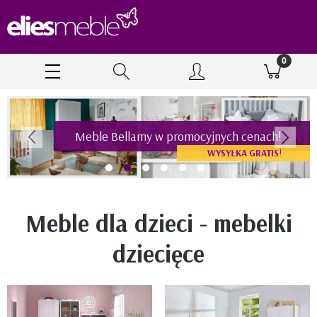
M
ORYGINALNE dywany firmy Lorena Canals
Tylko u nas
PROMOCJE CENOWE
!
Meble dla dzieci - mebelki
dziecięce