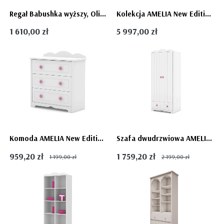
Regał Babushka wyższy, Olive (oliwkowy) w stylu retro dla dziecka Babuszka - dostawa gratis
Kolekcja AMELIA New Edition - 3 elementy cudny biały pokój dla dziewczynki
1 610,00 zł
5 997,00 zł
Komoda AMELIA New Edition - pojemna biała komoda dla dziewczynki
Szafa dwudrzwiowa AMELIA New Edition - biała szafa dostępna od ręki dla dziewczynki
959,20 zł
1 759,20 zł
1 199,00 zł
2 199,00 zł