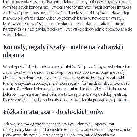
biurko pozwolą się skupić Twojemu dziecku na czytaniu czy innych zajęciach
wymagających koncentracji. Wybór ergonomicznych mebli pomoże im także
zachować prostą postawę i uniknąć garbienia się nad książkami. Nasz sklep
ma w swojej ofercie duży wybór wygodnych biurek w nowoczesnym stylu.
Możesz zdecydować się na proste biurko z szufladami, a także na mebel
narożny czy z nadstawką z półkami. Wszystko odpowiednio dopasowane do
wieku dziecka.
Komody, regały i szafy - meble na zabawki i
ubrania
W pokoju dzieci jest mnóstwo przedmiotów. Nie pozwól, by w związku z tym
zapanował w nim chaos. Nasz sklep może zaproponować pojemne szafy,
ciekawie zdobione komody z szufladami i regały na książki czy zabawki.
Mamy klasyczne propozycje, ale także regał w formie drabinki, drzewa czy
domku. Zdobione kolorowymi elementami meble dla dzieci nie tylko uczą
kolorów, rozwijają umiejętności, ale także są prawdziwą ozdobą wnętrza.
Estetyczne szafki będą zachęcały do zaprowadzenia porządku w pokoiku.
Łóżka i materace - do słodkich snów
Zdrowy sen ma ogromne znaczenie w życiu dziecka. Zapewnij mu
maksymalny komfort i odpowiednie warunki do odpoczynku i regeneracji od
pierwszych dni życia. Oferta naszego sklepu obejmuje łóżeczka dla