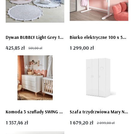
Dywan BUBBLY Light Grey 120 cm - Lorena Canals
Biurko elektryczne 100 x 50 cm - białe biurko regulowane dziecięce
425,85 zł
1 299,00 zł
501,00 zł
Komoda 3 szuflady SWING - Pinio
Szafa trzydrzwiowa Mary Neo White - biała pojemna szafa 120 dla dziewczynki
1 357,46 zł
1 679,20 zł
2 099,00 zł