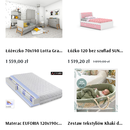
Łóżeczko 70x140 Lotta Gray szare - tapczanik - Bellamy
Łóżko 120 bez szuflad SUNNY Neo - połysk
1 559,00 zł
1 519,20 zł
1 899,00 zł
Materac EUFORIA 120x190cm - kieszeniowy, siedmiostrefowy, elastyczny
Zestaw tekstyliów Khaki do Kosza Mojżeszowego