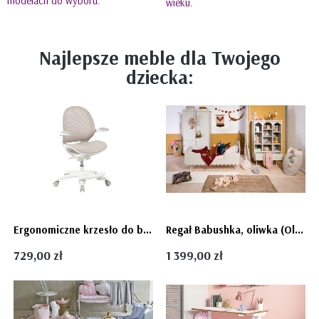
modelach do wyboru.
wieku.
Najlepsze meble dla Twojego
dziecka:
Ergonomiczne krzesło do biurka dla dziecka beżowe XD 03 fotel z siateczką, podłokietnikami i podnóżkiem kremowe
Regał Babushka, oliwka (Olive) w stylu retro dla dziecka Babuszka - dostawa gratis
729,00 zł
1 399,00 zł