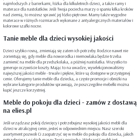
najmłodszych z barierkami, łóżka dla kilkuletnich dzieci, a także ramy i
materace dla nastolatków. Jeśli Twoja pociecha marzy o spaniu kilka kroków
nad ziemią, to możesz sprawić jej łóżko piętrowe. Mamy także wygodne
materace w różnych rozmiarach wykonane z antyalergicznych materiałów i
kolorowe szafki nocne.
Tanie meble dla dzieci wysokiej jakości
Dzieci szybko rosną, zmieniają się zatem ich potrzeby. Rodzice nawet nie
zorientują się, gdy meble dla noworodka i niemowlaka będzie trzeba
zamienić na meble dla przedszkolaka, a później nastolatka. Wszystko to
generuje oczywiście koszty. Mając to na uwadze, wyselekcjonowaliśmy
najwyższej jakości meble - trwałe i piękne, które są dostępne w przystępnej
cenie. Oferujemy tanie meble dla dziecka, a częste promocje i obniżki na
wybrane kategorie produktów sprawiają, że poszczególne mebelki można
kupić jeszcze korzystniej.
Meble do pokoju dla dzieci - zamów z dostawą
na elies.pl
Jeśli urządzasz pokój dziecięcy i potrzebujesz wysokiej jakości mebli dla
dzieci w atrakcyjnej cenie, jesteś w odpowiednim miejscu. Nasz szeroki
asortyment pozwoli Ci zaopatrzyć się w meble do pokoju dla dziecka, jakich
potrzebujesz i o jakich marzy Twoja pociecha. Większość mebli jest