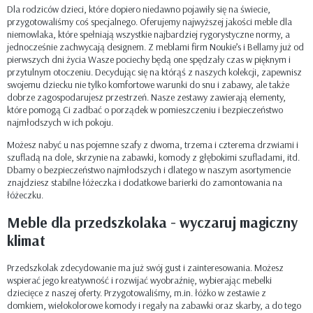
Dla rodziców dzieci, które dopiero niedawno pojawiły się na świecie,
przygotowaliśmy coś specjalnego. Oferujemy najwyższej jakości meble dla
niemowlaka, które spełniają wszystkie najbardziej rygorystyczne normy, a
jednocześnie zachwycają designem. Z meblami firm Noukie’s i Bellamy już od
pierwszych dni życia Wasze pociechy będą one spędzały czas w pięknym i
przytulnym otoczeniu. Decydując się na którąś z naszych kolekcji, zapewnisz
swojemu dziecku nie tylko komfortowe warunki do snu i zabawy, ale także
dobrze zagospodarujesz przestrzeń. Nasze zestawy zawierają elementy,
które pomogą Ci zadbać o porządek w pomieszczeniu i bezpieczeństwo
najmłodszych w ich pokoju.
Możesz nabyć u nas pojemne szafy z dwoma, trzema i czterema drzwiami i
szufladą na dole, skrzynie na zabawki, komody z głębokimi szufladami, itd.
Dbamy o bezpieczeństwo najmłodszych i dlatego w naszym asortymencie
znajdziesz stabilne łóżeczka i dodatkowe barierki do zamontowania na
łóżeczku.
Meble dla przedszkolaka - wyczaruj magiczny
klimat
Przedszkolak zdecydowanie ma już swój gust i zainteresowania. Możesz
wspierać jego kreatywność i rozwijać wyobraźnię, wybierając mebelki
dziecięce z naszej oferty. Przygotowaliśmy, m.in. łóżko w zestawie z
domkiem, wielokolorowe komody i regały na zabawki oraz skarby, a do tego