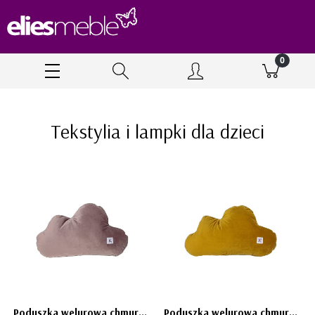
Tekstylia i lampki dla dzieci
Poduszka welurowa chmurka - lavender Bellamy
Poduszka welurowa chmurka - miodowa OLIVE Bellamy