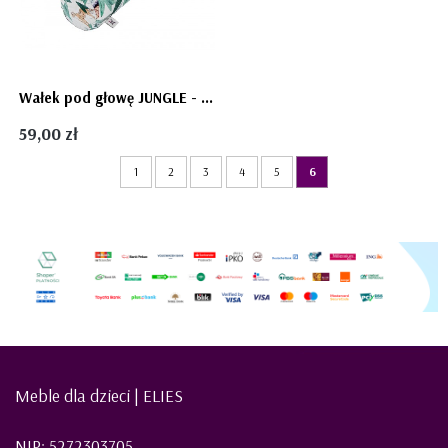
Wałek pod głowę JUNGLE - Bellamy
59,00 zł
1
2
3
4
5
6
Meble dla dzieci | ELIES
NIP: 5272303705