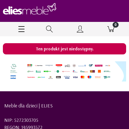
Ten produkt jest niedostępny.
Meble dla dzieci | ELIES
NIP: 5272303705
REGON: 145993572