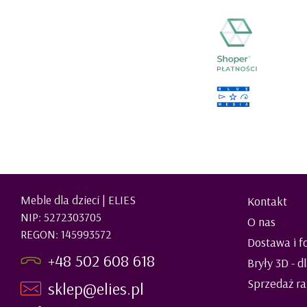
Meble dla dzieci | ELIES
Kontakt
NIP: 5272303705
O nas
REGON: 145993572
Dostawa i f
+48 502 608 618
Bryły 3D - d
Sprzedaż ra
sklep@elies.pl