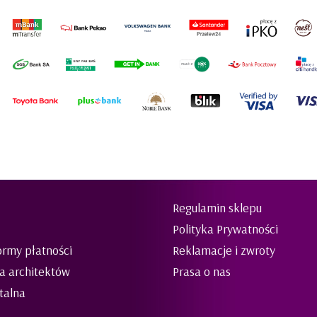
Regulamin sklepu
Polityka Prywatności
ormy płatności
Reklamacje i zwroty
la architektów
Prasa o nas
talna