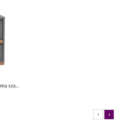
Szafeczka nocna Snap ciemna szara plus drewno firmy Pinio
1
2