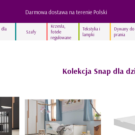
Darmowa dostawa na terenie Polski
Krzesła,
 dla
Tekstylia i
Dywany do
Szafy
fotele
lampki
prania
regulowane
Lampy dziecięce
Kocyki bawełniane
Kolekcja In the woods
Kolekcja Snap dla dzi
Kolekcja Swan’derful
Kolekcja Hippo
Kolekcja Leopardus
Kolekcja Fairyland
Kolekcja lniana STONE
GRAY
Kolekcja lniana TRUE