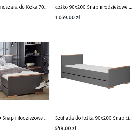
Barierka ciemnoszara do łóżka 70x140 lub 90x200 Snap, PINIO
Łóżko 90x200 Snap młodzieżowe białe plus drewno firmy Pinio
1 039,00 zł
Łóżko 90x200 Snap młodzieżowe ciemnoszare plus drewno firmy Pinio
Szuflada do łóżka 90x200 Snap ciemnoszara, PINIO
549,00 zł