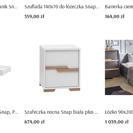
Łóżeczko 70x140 cm tapczanik Snap ciemne szare i drewno bukowe firmy Pinio
Szuflada 140x70 do łóżeczka Snap ciemnoszara meble MDF firma PINIO
359,00 zł
164,00 zł
Szuflada do łóżka 90x200 Snap, PINIO
Szafeczka nocna Snap biała plus drewno, firmy Pinio
674,00 zł
1 039,00 zł