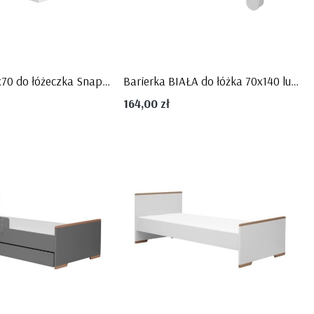
BLUE
Kolekcja Toteme Cube
Kolekcja Toteme Botanic
Kolekcja Manhattan
Kolekcja Amsterdam
Kolekcja Gwiezdny Pył
Szuflada 140x70 do łóżeczka Snap biała meble MDF firma PINIO
Barierka BIAŁA do łóżka 70x140 lub 90x200 Snap, PINIO
164,00 zł