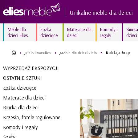
Unikalne meble dla dzieci
Meble dla
Łóżka
Materace dla
Komody i
Biurka
dzieci Elies
dziecięce
dzieci
regały
dzieci
Kolekcja AMELIA biała
Kolekcja FIORI New białe
delikatność
frezowane
Kolekcja Snap
Pinio i Novelies
Meble dla dzieci Pinio
Kolekcja MARY White
Kolekcja SUNNY
WYPRZEDAŻ EKSPOZYCJI
kraina lodu
błyszczący róż
OSTATNIE SZTUKI
Kolekcja ZURIGO
Kolekcja BETSY unikalna
wyjątkowy amarant
fuksja
Łóżka dziecięce
Materace dla dzieci
Biurka dla dzieci
Krzesła, fotele regulowane
Komody i regały
Szafy