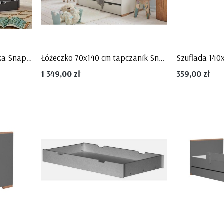
STRIPES
Szuflada 120x60 do łóżeczka Snap ciemnoszara meble MDF firma PINIO
Łóżeczko 70x140 cm tapczanik Snap biel i drewno bukowe firmy Pinio
1 349,00 zł
359,00 zł