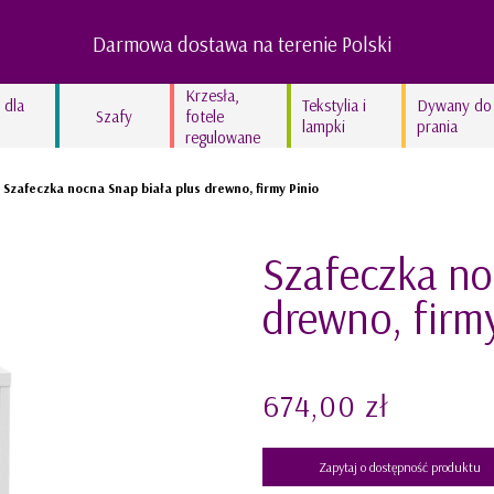
Darmowa dostawa na terenie Polski
Krzesła,
 dla
Tekstylia i
Dywany do
Szafy
fotele
lampki
prania
regulowane
Lampy dziecięce
Szafeczka nocna Snap biała plus drewno, firmy Pinio
Kocyki bawełniane
Kolekcja In the woods
Szafeczka no
Kolekcja Swan’derful
drewno, firm
Kolekcja Hippo
Kolekcja Leopardus
Kolekcja Fairyland
674,00 zł
Kolekcja lniana STONE
GRAY
Zapytaj o dostępność produktu
Kolekcja lniana TRUE