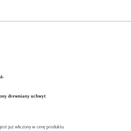
ia
.
lony drewniany uchwyt
.
 jest już wliczony w cenę produktu.