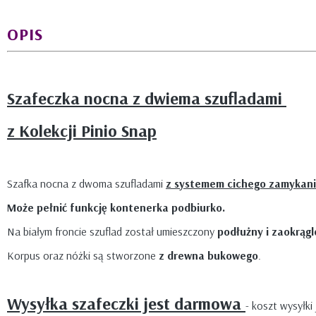
OPIS
Szafeczka nocna z dwiema szufladami
z Kolekcji Pinio Snap
Szafka nocna z dwoma szufladami
z systemem cichego zamykan
Może pełnić funkcję kontenerka podbiurko.
Na białym froncie szuflad został umieszczony
podłużny i zaokrąg
Korpus oraz nóżki są stworzone
z drewna bukowego
.
Wysyłka szafeczki jest darmowa
- koszt wysyłki