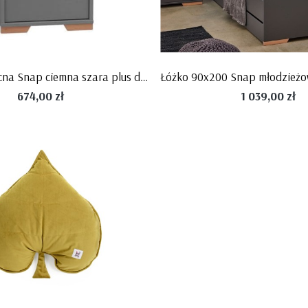
Szafeczka nocna Snap ciemna szara plus drewno firmy Pinio
674,00 zł
1 039,00 zł