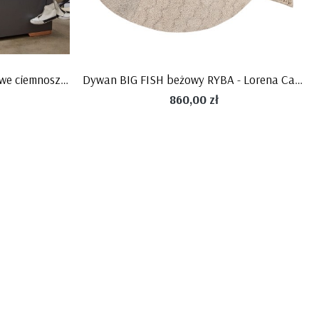
Łóżko 90x200 Snap młodzieżowe ciemnoszare plus drewno firmy Pinio
Dywan BIG FISH beżowy RYBA - Lorena Canals
860,00 zł