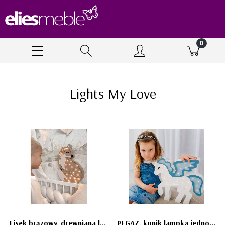
Lights My Love
Lisek brązowy, drewniana lampka Lis Lights My Love lampa dziecięca
PEGAZ, konik lampka jednorożec drewniana Lights My Love