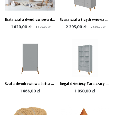
Biała szafa dwudrzwiowa dziecięca w stylu skandynawskim Zara, Novelies
Szara szafa trzydrzwiowa do pokoju nastolatka Zara z szufladami, Novelies
1 620,00 zł
2 295,00 zł
1 800,00 zł
2 550,00 zł
Szafa dwudrzwiowa Lotta Gray szara - Bellamy
Regał dziecięcy Zara szary na dębowych nogach, otwarte półki biblioteczka Novelies
1 666,00 zł
1 050,00 zł