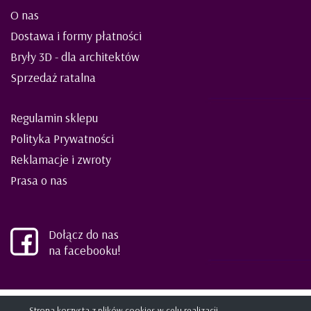
O nas
Dostawa i formy płatności
Bryły 3D - dla architektów
Sprzedaż ratalna
Regulamin sklepu
Polityka Prywatności
Reklamacje i zwroty
Prasa o nas
Dołącz do nas
na facebooku!
©2021 ELIES meble dla dzieci i młodzieży
Strona korzysta z plików cookies w celu realizacji