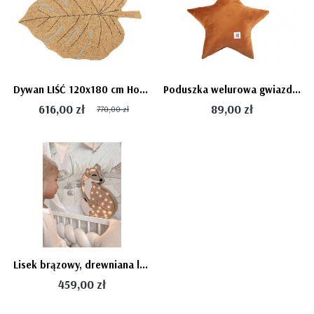
Dywan LIŚĆ 120x180 cm Honey - MONSTERA Leaf
Poduszka welurowa gwiazdka - CINNAMON Bellamy
616,00 zł
89,00 zł
770,00 zł
Lisek brązowy, drewniana lampka Lis Lights My Love lampa dziecięca
459,00 zł