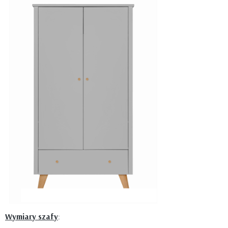
Wymiary szafy
: