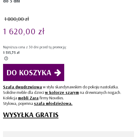
do 5 dni
1 800,00 zł
1 620,00 zł
Najniższa cena z 30 dni przed tą promocją:
1 515,75 zł
Jeżeli produkt jest sprzedawany krócej niż 30 dni, wyświetlana jest
DO KOSZYKA
najniższa cena od momentu, kiedy produkt pojawił się w sprzedaży.
Szafa dwudrzwiowa
w stylu skandynawskim do pokoju nastolatka.
Solidne meble dla dzieci
w kolorze szarym
na drewnianych nogach.
Kolekcja
mebli Zara
firmy Novelies.
Stylowa, pojemna
szafa młodzieżowa.
WYSYŁKA GRATIS