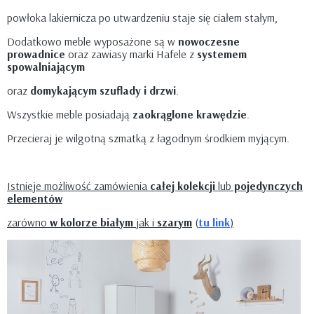
powłoka lakiernicza po utwardzeniu staje się ciałem stałym,
Dodatkowo meble wyposażone są w
nowoczesne
prowadnice
oraz zawiasy marki Hafele z
systemem
spowalniającym
oraz
domykającym szuflady i drzwi
.
Wszystkie meble posiadają
zaokrąglone krawędzie
.
Przecieraj je wilgotną szmatką z łagodnym środkiem myjącym.
Istnieje możliwość zamówienia
całej kolekcji
lub
pojedynczych
elementów
zarówno
w kolorze białym
jak i
szarym
(
tu link
)