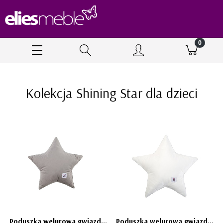
Kolekcja Shining Star dla dzieci
Poduszka welurowa gwiazdka - szara Bellamy
Poduszka welurowa gwiazdka - biała SNOW Bellamy