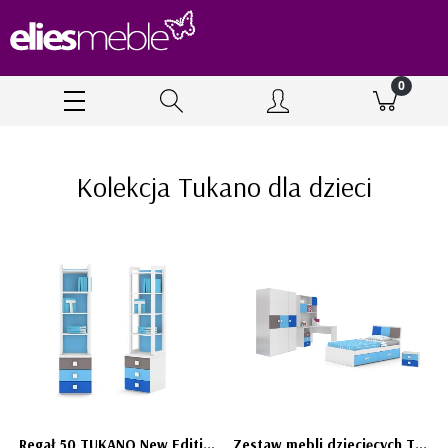
Kolekcja Tukano dla dzieci
Regał 50 TUKANO New Edition - niebieski regał dla dziecka
Zestaw mebli dziecięcych TUKANO New Edition 120, 4 elementy