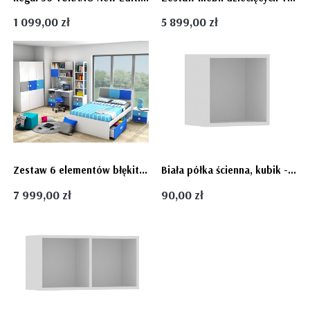
1 099,00 zł
5 899,00 zł
Zestaw 6 elementów błękitnych mebli dla nastolatka TUKANO New Edition 120
Biała półka ścienna, kubik - pojedyncza - kwadrat
7 999,00 zł
90,00 zł