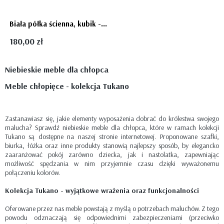
Biała półka ścienna, kubik - podwójna - prostokąt
180,00 zł
Niebieskie meble dla chłopca
Meble chłopięce - kolekcja Tukano
Zastanawiasz się, jakie elementy wyposażenia dobrać do królestwa swojego
malucha? Sprawdź niebieskie meble dla chłopca, które w ramach kolekcji
Tukano są dostępne na naszej stronie internetowej. Proponowane szafki,
biurka, łóżka oraz inne produkty stanowią najlepszy sposób, by elegancko
zaaranżować pokój zarówno dziecka, jak i nastolatka, zapewniając
możliwość spędzania w nim przyjemnie czasu dzięki wyważonemu
połączeniu kolorów.
Kolekcja Tukano - wyjątkowe wrażenia oraz funkcjonalności
Oferowane przez nas meble powstają z myślą o potrzebach maluchów. Z tego
powodu odznaczają się odpowiednimi zabezpieczeniami (przeciwko