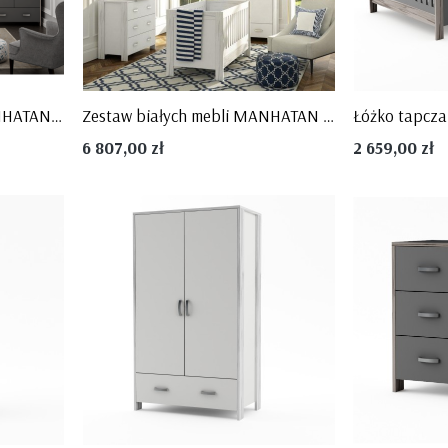
STRIPES
Zestaw szarych mebli MANHATAN 3el - Timoore
Zestaw białych mebli MANHATAN 3el - Timoore
6 807,00 zł
2 659,00 zł