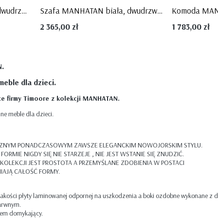
Szafa MANHATAN szara, dwudrzwiowa z szufladą - Timoore
Szafa MANHATAN biała, dwudrzwiowa z szufladą - Timoore
2 365,00 zł
1 783,00 zł
N.
meble dla dzieci.
ęce firmy Timoore z kolekcji MANHATAN.
e meble dla dzieci.
ZNYM PONADCZASOWYM ZAWSZE ELEGANCKIM NOWOJORSKIM STYLU.
RMIE NIGDY SIĘ NIE STARZEJE , NIE JEST WSTANIE SIĘ ZNUDZIĆ.
J KOLEKCJI JEST PROSTOTA A PRZEMYŚLANE ZDOBIENIA W POSTACI
AJĄ CAŁOŚĆ FORMY.
jakości płyty laminowanej odpornej na uszkodzenia a boki ozdobne wykonane z 
barwnym.
stem domykający.