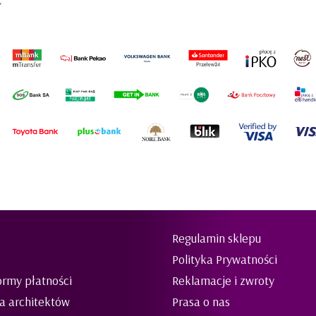
Y
Regulamin sklepu
Polityka Prywatności
ormy płatności
Reklamacje i zwroty
la architektów
Prasa o nas