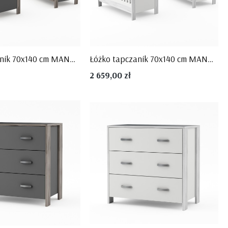
BLUE
Kolekcja Toteme Cube
Kolekcja Toteme Botanic
Kolekcja Manhattan
Kolekcja Amsterdam
Kolekcja Gwiezdny Pył
Łóżko tapczanik 70x140 cm MANHATAN szare - Timoore
Łóżko tapczanik 70x140 cm MANHATAN białe - Timoore
2 659,00 zł