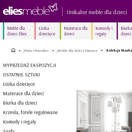
Unikalne meble dla dzieci
Meble dla
Łóżka
Materace dla
Komody i
Biurka
dzieci Elies
dziecięce
dzieci
regały
dzieci
Kolekcja AMELIA biała
Kolekcja FIORI New białe
delikatność
frezowane
Kolekcja Manh
Pinio i Novelies
Meble dla dzieci Timoore
Kolekcja MARY White
Kolekcja SUNNY
WYPRZEDAŻ EKSPOZYCJI
kraina lodu
błyszczący róż
OSTATNIE SZTUKI
Kolekcja ZURIGO
Kolekcja BETSY unikalna
wyjątkowy amarant
fuksja
Łóżka dziecięce
Materace dla dzieci
Biurka dla dzieci
Krzesła, fotele regulowane
Komody i regały
Szafy