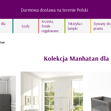
Darmowa dostawa na terenie Polski
Krzesła,
 dla
Tekstylia i
Dywany do
Szafy
fotele
lampki
prania
regulowane
Lampy dziecięce
atan
Kocyki bawełniane
Kolekcja In the woods
Kolekcja Manhatan dla 
Kolekcja Swan’derful
Kolekcja Hippo
Kolekcja Leopardus
Kolekcja Fairyland
Kolekcja lniana STONE
GRAY
Kolekcja lniana TRUE