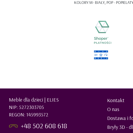
KOLORY:W- BIAŁY, POP - POPIELAT
Meble dla dzieci | ELIES
Kontakt
NIP: 5272303705
O nas
REGON: 145993572
Dostawa i f
+48 502 608 618
Bryły 3D - d