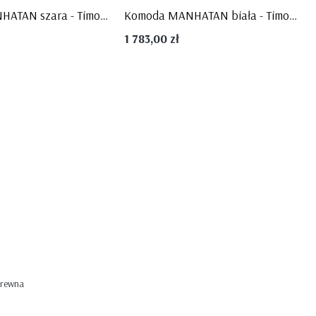
Komoda MANHATAN szara - Timoore
Komoda MANHATAN biała - Timoore
1 783,00 zł
drewna