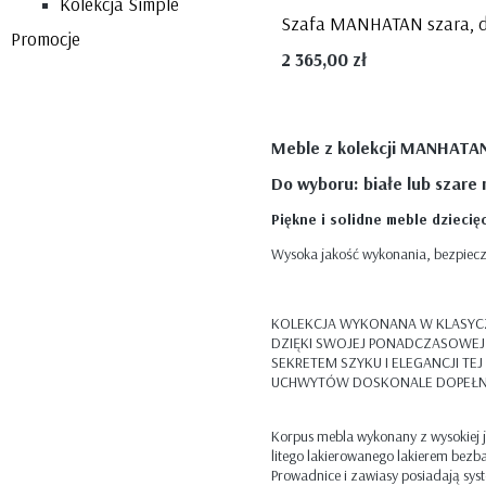
Kolekcja Simple
Promocje
2 365,00 zł
Meble z kolekcji MANHATA
Do wyboru: białe lub szare 
Piękne i solidne meble dzieci
Wysoka jakość wykonania, bezpieczn
KOLEKCJA WYKONANA W KLASYC
DZIĘKI SWOJEJ PONADCZASOWEJ FO
SEKRETEM SZYKU I ELEGANCJI TE
UCHWYTÓW DOSKONALE DOPEŁNI
Korpus mebla wykonany z wysokiej 
litego lakierowanego lakierem bez
Prowadnice i zawiasy posiadają sy