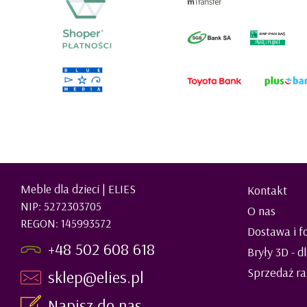
Meble dla dzieci | ELIES
Kontakt
NIP: 5272303705
O nas
REGON: 145993572
Dostawa i f
+48 502 608 618
Bryły 3D - d
Sprzedaż ra
sklep@elies.pl
Napisz do nas