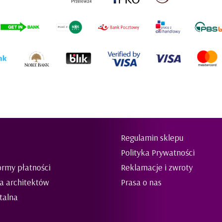
Regulamin sklepu
Polityka Prywatności
ormy płatności
Reklamacje i zwroty
la architektów
Prasa o nas
talna