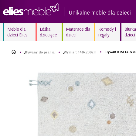
Unikalne meble dla dzieci
Meble dla
Łóżka
Materace dla
Komody i
Biurka
dzieci Elies
dziecięce
dzieci
regały
dzieci
Kolekcja AMELIA biała
Kolekcja FIORI New białe
delikatność
frezowane
Dywan KIM 140x200
Dywany do prania
Wymiar: 140x200cm
Kolekcja MARY White
Kolekcja SUNNY
kraina lodu
błyszczący róż
Kolekcja ZURIGO
Kolekcja BETSY unikalna
wyjątkowy amarant
fuksja