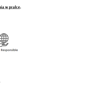
nia w pralce
.
!