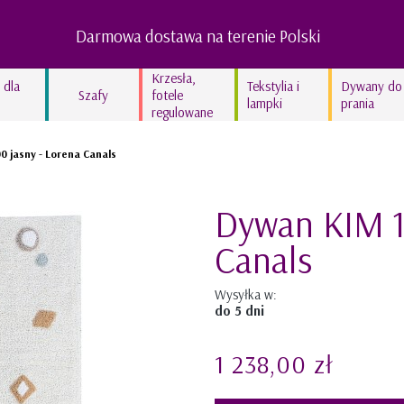
Darmowa dostawa na terenie Polski
Krzesła,
 dla
Tekstylia i
Dywany do
Szafy
fotele
lampki
prania
regulowane
Lampy dziecięce
 jasny - Lorena Canals
Kocyki bawełniane
Kolekcja In the woods
Dywan KIM 1
Kolekcja Swan’derful
Canals
Kolekcja Hippo
Kolekcja Leopardus
Wysyłka w:
Kolekcja Fairyland
do 5 dni
Kolekcja lniana STONE
1 238,00 zł
GRAY
Kolekcja lniana TRUE