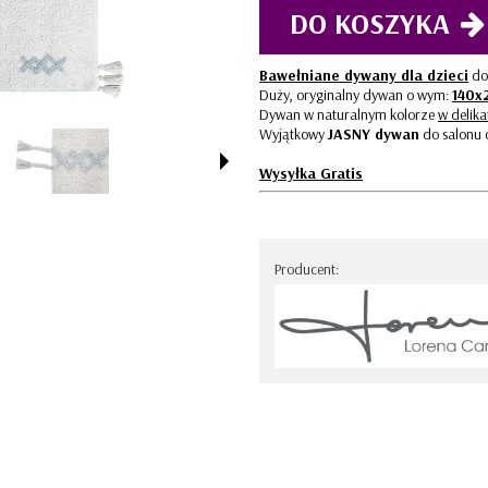
STRIPES
DO KOSZYKA
Bawełniane dywany dla dzieci
do 
Duży, oryginalny dywan o wym:
140x
Dywan w naturalnym kolorze
w delika
Wyjątkowy
JASNY dywan
do salonu c
Wysyłka Gratis
Producent: