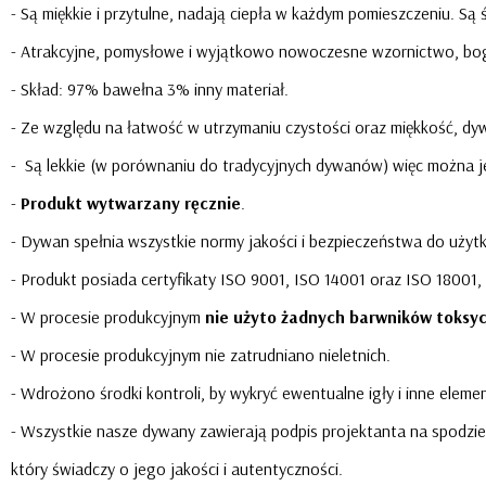
- Są miękkie i przytulne, nadają ciepła w każdym pomieszczeniu. Są ś
- Atrakcyjne, pomysłowe i wyjątkowo nowoczesne wzornictwo, bo
- Skład: 97% bawełna 3% inny materiał.
- Ze względu na łatwość w utrzymaniu czystości oraz miękkość, dy
- Są lekkie (w porównaniu do tradycyjnych dywanów) więc można je
-
Produkt wytwarzany ręcznie
.
- Dywan spełnia wszystkie normy jakości i bezpieczeństwa do użytk
- Produkt posiada certyfikaty ISO 9001, ISO 14001 oraz ISO 18001, 
- W procesie produkcyjnym
nie użyto żadnych barwników toksy
- W procesie produkcyjnym nie zatrudniano nieletnich.
- Wdrożono środki kontroli, by wykryć ewentualne igły i inne elem
- Wszystkie nasze dywany zawierają podpis projektanta na spodzi
który świadczy o jego jakości i autentyczności.