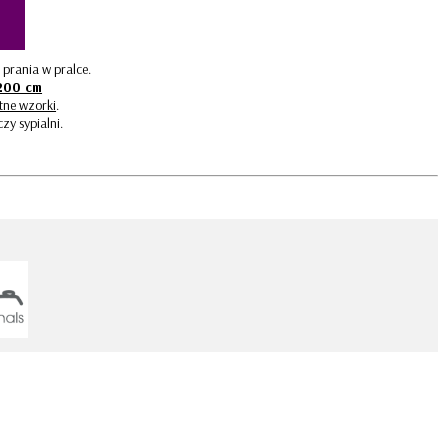
BLUE
Kolekcja Toteme Cube
Kolekcja Toteme Botanic
Kolekcja Manhattan
Kolekcja Amsterdam
prania w pralce.
Kolekcja Gwiezdny Pył
200 cm
tne wzorki
.
zy sypialni.