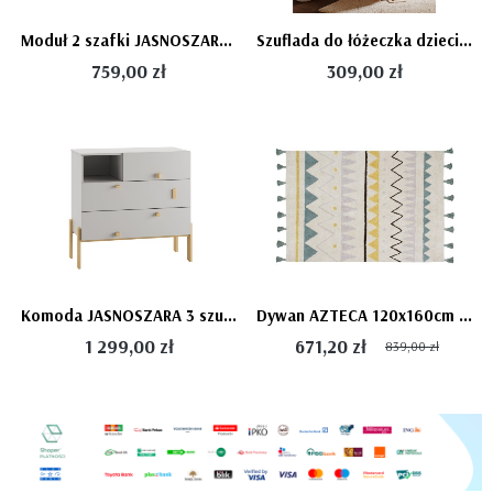
Moduł 2 szafki JASNOSZARY meble modułowe CUBE firmy Pinio (bez nóżek)
Szuflada do łóżeczka dziecięcego 70x140 JASNOSZARA na kółeczkach CUBE
759,00 zł
309,00 zł
Komoda JASNOSZARA 3 szufladowa CUBE modułowe meble dziecięce
Dywan AZTECA 120x160cm - Vintage Blue
1 299,00 zł
671,20 zł
839,00 zł