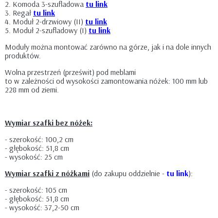
2. Komoda 3-szufladowa
tu link
3. Regał
tu link
4. Moduł 2-drzwiowy (II)
tu link
5. Moduł 2-szufladowy (I)
tu link
Moduły można montować zarówno na górze, jak i na dole innych
produktów.
Wolna przestrzeń (prześwit) pod meblami
to w zależności od wysokości zamontowania nóżek: 100 mm lub
228 mm od ziemi.
Wymiar szafki bez nóżek:
- szerokość: 100,2 cm
- głębokość: 51,8 cm
- wysokość: 25 cm
Wymiar szafki z nóżkami
(do zakupu oddzielnie -
tu link
):
- szerokość: 105 cm
- głębokość: 51,8 cm
- wysokość: 37,2-50 cm