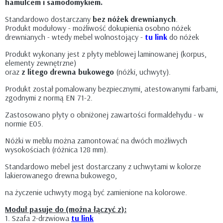
hamulcem i samodomykiem.
Standardowo dostarczany
bez nóżek drewnianych
.
Produkt modułowy - możliwość dokupienia osobno nóżek
drewnianych - wtedy mebel wolnostojący -
tu link
do nóżek
Produkt wykonany jest z płyty meblowej laminowanej (korpus,
elementy zewnętrzne)
oraz
z litego drewna bukowego
(nóżki, uchwyty).
Produkt został pomalowany bezpiecznymi, atestowanymi farbami,
zgodnymi z normą EN 71-2.
Zastosowano płyty o obniżonej zawartości formaldehydu - w
normie E05.
Nóżki w meblu można zamontować na dwóch możliwych
wysokościach (różnica 128 mm).
Standardowo mebel jest dostarczany z uchwytami w kolorze
lakierowanego drewna bukowego,
na życzenie uchwyty mogą być zamienione na kolorowe.
Moduł pasuje do (można łączyć z):
1. Szafa 2-drzwiowa
tu link