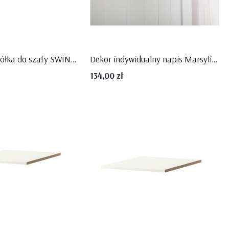
BLUE
Kolekcja Toteme Cube
Kolekcja Toteme Botanic
Kolekcja Manhattan
Kolekcja Amsterdam
Kolekcja Gwiezdny Pył
Dodatkowa półka do szafy SWING - Pinio
Dekor indywidualny napis Marsylia MDF, PINIO
134,00 zł