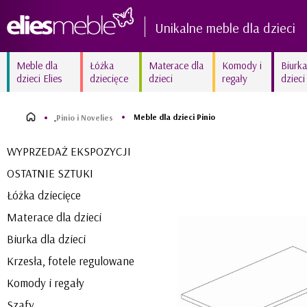
Unikalne meble dla dzieci
Meble dla
Łóżka
Materace dla
Komody i
Biurka
dzieci Elies
dziecięce
dzieci
regały
dzieci
Kolekcja AMELIA biała
Kolekcja FIORI New białe
delikatność
Meble dla dzieci Pinio
frezowane
Pinio i Novelies
Kolekcja MARY White
Kolekcja SUNNY
WYPRZEDAŻ EKSPOZYCJI
kraina lodu
błyszczący róż
OSTATNIE SZTUKI
Kolekcja ZURIGO
Kolekcja BETSY unikalna
wyjątkowy amarant
fuksja
Łóżka dziecięce
Materace dla dzieci
Biurka dla dzieci
Krzesła, fotele regulowane
Komody i regały
Szafy