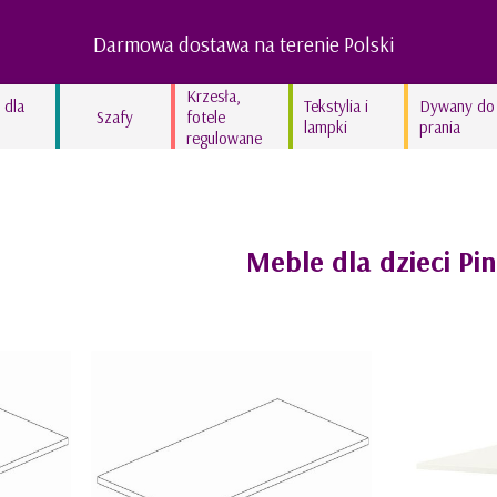
Darmowa dostawa na terenie Polski
Krzesła,
 dla
Tekstylia i
Dywany do
Szafy
fotele
lampki
prania
regulowane
Lampy dziecięce
Kocyki bawełniane
Kolekcja In the woods
Meble dla dzieci Pin
Kolekcja Swan’derful
Kolekcja Hippo
Kolekcja Leopardus
Kolekcja Fairyland
Kolekcja lniana STONE
GRAY
Kolekcja lniana TRUE