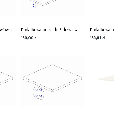
STRIPES
Dodatkowa półka do 2-drzwiowej szafy Marsylia, PINIO
Dodatkowa półka do 3-drzwiowej szafy Marsylia meble PINIO
150,00 zł
134,81 zł