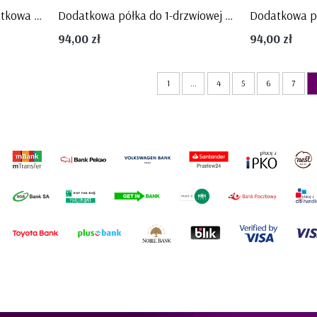
Półka do szafy BIAŁA dodatkowa CALMO - PINIO
Dodatkowa półka do 1-drzwiowej szafy Marsylia, PINIO
94,00 zł
94,00 zł
1
...
4
5
6
7