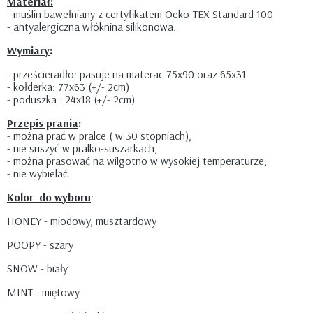
M
ateriał:
- muślin bawełniany z certyfikatem Oeko-TEX Standard 100
- antyalergiczna włóknina silikonowa.
Wymiary
:
- prześcieradło: pasuje na materac 75x90 oraz 65x31
- kołderka: 77x63 (+/- 2cm)
- poduszka : 24x18 (+/- 2cm)
P
rzepis prania
:
- można prać w pralce ( w 30 stopniach),
- nie suszyć w pralko-suszarkach,
- można prasować na wilgotno w wysokiej temperaturze,
- nie wybielać.
Kolor
do wyboru
:
HONEY - miodowy, musztardowy
POOPY - szary
SNOW - biały
MINT - miętowy