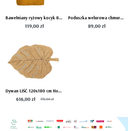
Bawełniany ryżowy kocyk 80x100 honey / musztardowy - Bellamy
Poduszka welurowa chmurka - miodowa OLIVE Bellamy
119,00 zł
89,00 zł
Dywan LIŚĆ 120x180 cm Honey - MONSTERA Leaf
616,00 zł
770,00 zł