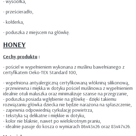
- wyściółka,
- prześcieradło,
- kołderka,
- poduszka z miejscem na główkę.
HONEY
Cechy produktu
:
- pościel w wypełnieniem wykonana z muślinu bawełnianego z
certyfikatem Oeko-TEX Standard 100,
- wypełniona antyalergiczną certyfikowaną włókniną silikonową,
- przewiewna i miękka w dotyku pościel muślinowa z wypełnieniem
idealnie otuli maluszka oraz minimalizuje szanse na przegrzanie,
- poduszka posiada wgłębienie na główkę - dzięki takiemu
rozwiązaniu główka dziecka nie będzie narażona na spłaszczenie,
- zapewnia odpowiednią cyrkulację powietrza,
- tekstylia są delikatne i miękkie w dotyku,
- kolor nie blaknie, nawet po wielokrotnym praniu,
- idealnie pasuje do kosza o wymiarach 86x43x26 oraz 83x47x26.