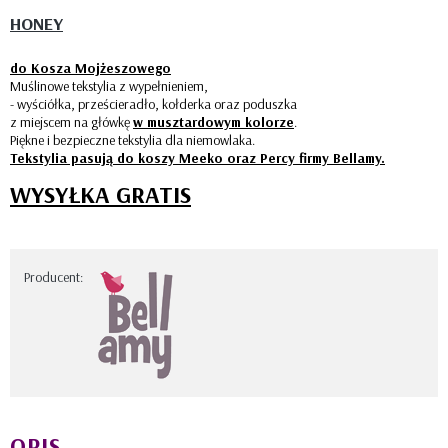
HONEY
do Kosza Mojżeszowego
Muślinowe tekstylia z wypełnieniem,
- wyściółka, prześcieradło, kołderka oraz poduszka
z miejscem na główkę
w musztardowym kolorze
.
Piękne i bezpieczne tekstylia dla niemowlaka.
Tekstylia pasują do koszy Meeko oraz Percy firmy Bellamy.
WYSYŁKA GRATIS
Producent:
OPIS