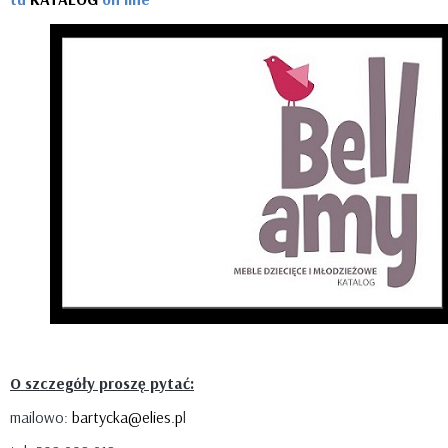
O szczegóły proszę pytać:
mailowo:
bartycka@elies.p
l