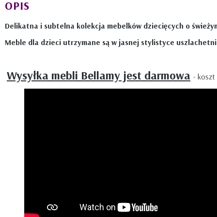
OPIS
Delikatna i subtelna kolekcja mebelków dziecięcych o świeży
Meble dla dzieci utrzymane są w jasnej stylistyce uszlachet
Wysyłka mebli Bellamy jest darmowa
- koszt