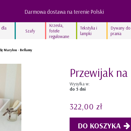
Darmowa dostawa na terenie Polski
Krzesła,
 dla
Tekstylia i
Dywany do
Szafy
fotele
lampki
prania
regulowane
Lampy dziecięce
dę Marylou - Bellamy
Kocyki bawełniane
Kolekcja In the woods
Przewijak na
Kolekcja Swan’derful
Kolekcja Hippo
Wysyłka w:
Kolekcja Leopardus
do 5 dni
Kolekcja Fairyland
322,00 zł
Kolekcja lniana STONE
GRAY
DO KOSZYKA
Kolekcja lniana TRUE