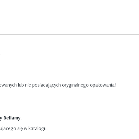
.
owanych lub nie posiadających oryginalnego opakowania!
my Bellamy
.
jącego się w katalogu: