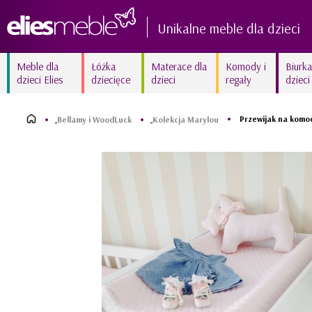
Unikalne meble dla dzieci
Meble dla
Łóżka
Materace dla
Komody i
Biurka
dzieci Elies
dziecięce
dzieci
regały
dzieci
Kolekcja AMELIA biała
Kolekcja FIORI New białe
delikatność
frezowane
Przewijak na komo
Bellamy i WoodLuck
Kolekcja Marylou
Kolekcja MARY White
Kolekcja SUNNY
kraina lodu
błyszczący róż
Kolekcja ZURIGO
Kolekcja BETSY unikalna
wyjątkowy amarant
fuksja