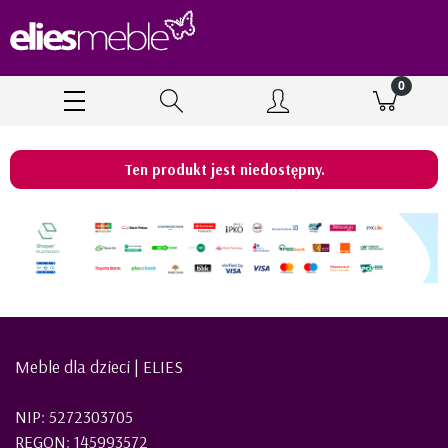
Ten produkt jest niedostępny.
Meble dla dzieci | ELIES
NIP: 5272303705
REGON: 145993572