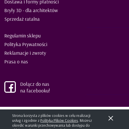
Dostawa i formy płatności
Bryły 3D - dla architektów
Sprzedaż ratalna
Regulamin sklepu
Polityka Prywatności
Reklamacje i zwroty
Prasa o nas
Dołącz do nas
na facebooku!
©2021 ELIES meble dla dzieci i młodzieży
Strona korzysta z plików cookies w celu realizacji
usług i zgodnie z
Polityką Plików Cookies
. Możesz
Projekt i wykonanie:
kreatormarki.pl
Sklep internetowy SHOPLO
określić warunki przechowywania lub dostępu do