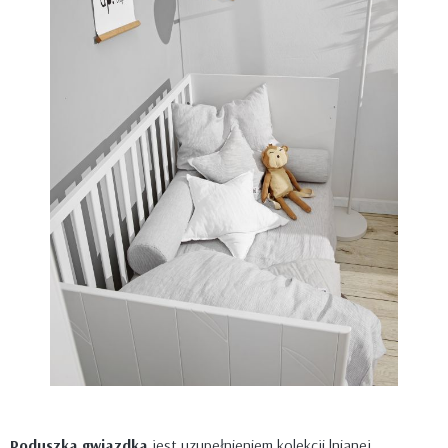
Poduszka gwiazdka
jest uzupełnieniem kolekcji lnianej.