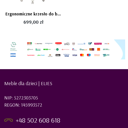
Ergonomiczne krzesło do biurka dla dziecka fioletowe XD 03 fotel z siateczką, podłokietnikami i podnóżkiem obrotowy
699,00 zł
Meble dla dzieci | ELIES
NIP: 5272303705
REGON: 145993572
+48 502 608 618