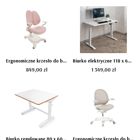
Ergonomiczne krzesło do biurka dla dziewczynki różowe XD SPC-XD01P
Biurko elektryczne 118 x 60 cm Moris Eco - białe regulowane biurko z wysokim blatem
849,00 zł
1 349,00 zł
Biurko regulowane 80 x 60 cm - białe biurko dla dziecka z regulowanym blatem
Ergonomiczne krzesło do biurka dla dziecka beżowe XD 03 fotel z siateczką, podłokietnikami i podnóżkiem kremowe