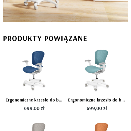
PRODUKTY POWIĄZANE
Ergonomiczne krzesło do biurka dla chłopca niebieskie XD SPC fotel z siateczką regulowany
Ergonomiczne krzesło do biurka dla dziecka morskie XD SPC fotel obrotowy z podłokietnikami i podnóżkiem
699,00 zł
699,00 zł