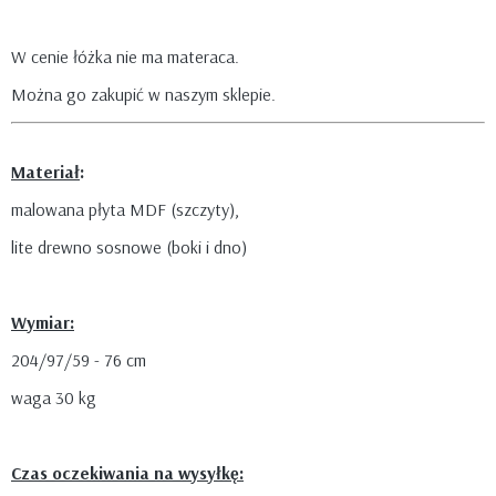
W cenie łóżka nie ma materaca.
Można go zakupić w naszym sklepie.
Materiał
:
malowana płyta MDF (szczyty),
lite drewno sosnowe (boki i dno)
Wymiar:
204/97/59 - 76 cm
waga 30 kg
Czas oczekiwania na wysyłkę: