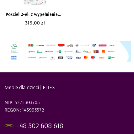
Pościel 2-el. z wypełnieniem roz. L - In The Woods - Bellamy
319,00 zł
Meble dla dzieci | ELIES
NIP: 5272303705
REGON: 145993572
+48 502 608 618