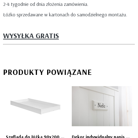
2-4 tygodnie od dnia złożenia zamówienia.
Łóżko sprzedawane w kartonach do samodzielnego montażu.
WYSYŁKA GRATIS
PRODUKTY POWIĄZANE
Szuflada do łóżka 90x200 Marsylia/Blanco meble PINIO
Dekor indywidualny napis Marsylia MDF, PINIO