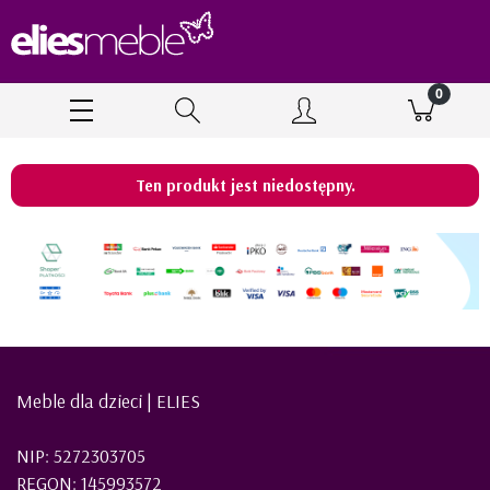
Ten produkt jest niedostępny.
Meble dla dzieci | ELIES
NIP: 5272303705
REGON: 145993572