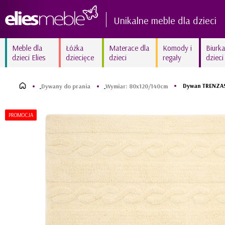
Unikalne meble dla dzieci
Meble dla
Łóżka
Materace dla
Komody i
Biurka
dzieci Elies
dziecięce
dzieci
regały
dzieci
Kolekcja AMELIA biała
Kolekcja FIORI New białe
delikatność
frezowane
Dywan TRENZAS 
Dywany do prania
Wymiar: 80x120/140cm
Kolekcja MARY White
Kolekcja SUNNY
kraina lodu
błyszczący róż
PROMOCJA
Kolekcja ZURIGO
Kolekcja BETSY unikalna
wyjątkowy amarant
fuksja