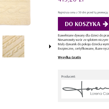
STRIPES
Najniższa cena z 30 dni przed tą promocją
DO KOSZYKA
Jeżeli produkt jest sprzedawany króc
dni, wyświetlana jest najniższa cena
momentu, kiedy produkt pojawił się 
Bawełniane dywany dla dzieci do pran
sprzedaży.
Niesamowity wzór ze splotem niczym
Mały dywanik do pokoju dziecka wym
Bezpieczne, certyfikowane, tkane ręc
Wysyłka Gratis
Producent: