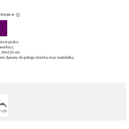
BLUE
Kolekcja Toteme Cube
Kolekcja Toteme Botanic
Kolekcja Manhattan
Kolekcja Amsterdam
:
519,00 zł
Kolekcja Gwiezdny Pył
ej niż 30
 od
w
ia w pralce.
 warkocz.
: 80x120 cm.
znie dywany do pokoju dziecka oraz nastolatka.