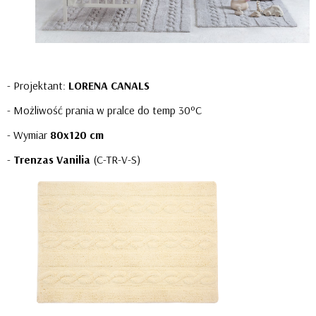
- Projektant:
L
ORENA CANALS
- Możliwość prania w pralce do temp 30ºC
- Wymiar
80x120 cm
-
Trenzas Vanilia
(C-TR-V-S)