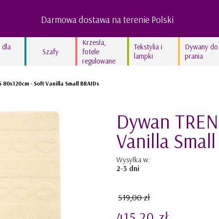
Darmowa dostawa na terenie Polski
Krzesła,
 dla
Tekstylia i
Dywany do
Szafy
fotele
lampki
prania
regulowane
Lampy dziecięce
80x120cm - Soft Vanilla Small BRAIDs
Kocyki bawełniane
Kolekcja In the woods
Dywan TRENZ
Kolekcja Swan’derful
Vanilla Smal
Kolekcja Hippo
Kolekcja Leopardus
Wysyłka w:
Kolekcja Fairyland
2-3 dni
Kolekcja lniana STONE
519,00 zł
GRAY
Kolekcja lniana TRUE
415,20 zł