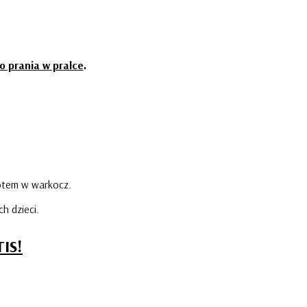
o prania w pralce
.
lotem w warkocz.
h dzieci.
IS!