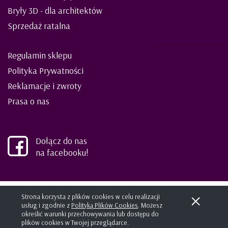
Bryły 3D - dla architektów
Sprzedaż ratalna
Regulamin sklepu
Polityka Prywatności
Reklamacje i zwroty
Prasa o nas
Dołącz do nas
na facebooku!
©2021 ELIES meble dla dzieci i młodzieży
Strona korzysta z plików cookies w celu realizacji
usług i zgodnie z
Polityką Plików Cookies
. Możesz
Projekt i wykonanie:
kreatormarki.pl
Sklep internetowy SHOPLO
określić warunki przechowywania lub dostępu do
plików cookies w Twojej przeglądarce.