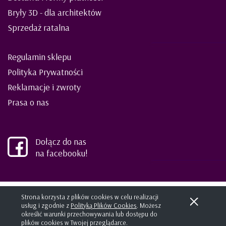
Bryły 3D - dla architektów
Sprzedaż ratalna
Regulamin sklepu
Polityka Prywatności
Reklamacje i zwroty
Prasa o nas
Dołącz do nas
na facebooku!
©2021 ELIES meble dla dzieci i młodzieży
Strona korzysta z plików cookies w celu realizacji
usług i zgodnie z
Polityką Plików Cookies
. Możesz
Projekt i wykonanie:
kreatormarki.pl
Sklep internetowy SHOPLO
określić warunki przechowywania lub dostępu do
plików cookies w Twojej przeglądarce.