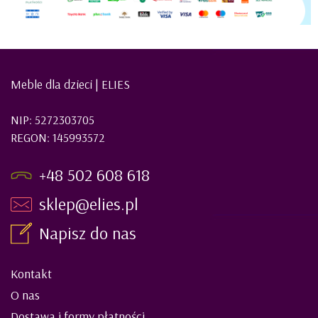
Meble dla dzieci | ELIES
NIP: 5272303705
REGON: 145993572
+48 502 608 618
sklep@elies.pl
Napisz do nas
Kontakt
O nas
Dostawa i formy płatności