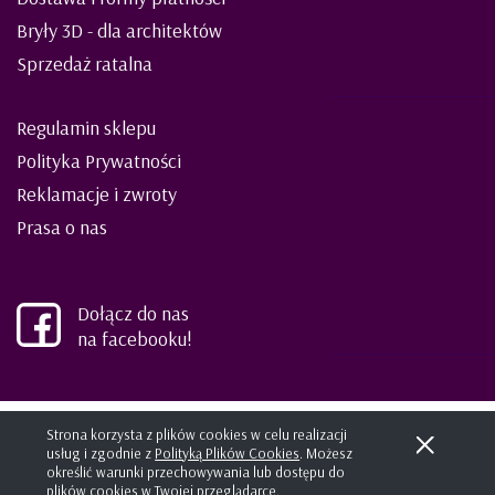
Bryły 3D - dla architektów
Sprzedaż ratalna
Regulamin sklepu
Polityka Prywatności
Reklamacje i zwroty
Prasa o nas
Dołącz do nas
na facebooku!
©2021 ELIES meble dla dzieci i młodzieży
Strona korzysta z plików cookies w celu realizacji
usług i zgodnie z
Polityką Plików Cookies
. Możesz
Projekt i wykonanie:
kreatormarki.pl
Sklep internetowy SHOPLO
określić warunki przechowywania lub dostępu do
plików cookies w Twojej przeglądarce.