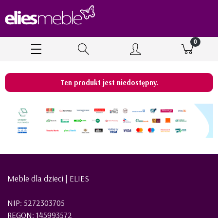
Ten produkt jest niedostępny.
Meble dla dzieci | ELIES
NIP: 5272303705
REGON: 145993572