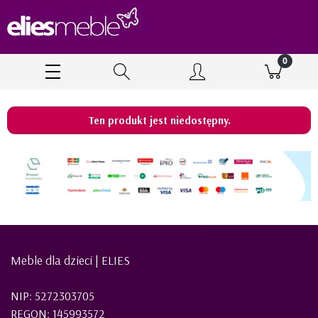
Ten produkt jest niedostępny.
Meble dla dzieci | ELIES
NIP: 5272303705
REGON: 145993572