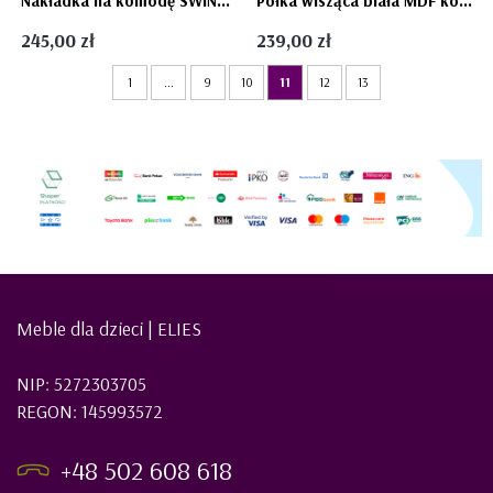
Nakładka na komodę SWING - przewijak Pinio
Półka wisząca biała MDF kolekcja mebli CALMO - PINIO
245,00 zł
239,00 zł
1
...
9
10
11
12
13
Meble dla dzieci | ELIES
NIP: 5272303705
REGON: 145993572
+48 502 608 618