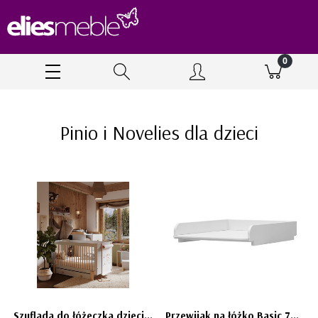
Pinio i Novelies dla dzieci
Szuflada do łóżeczka dziecięcego 70x140 JASNOSZARA na kółeczkach CUBE
Przewijak na łóżko Basic 70x140 - PINIO